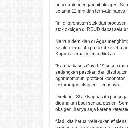
untuk antri mengambil oksigen. Sep
selama 12 jam dan ternyata hanya 
“ini dikarenakan stok dari produsen
stok oksigen di RSUD dapat selalu t
Namun demikian dr Agus menghimba
selalu mematuhi protokol kesehata
Kapuas semakin bisa ditekan.
“Karena kasus Covid-19 selalu men
sedangkan pasokan dari distribut
agar mematuhi protokol kesehatan,
kekurangan oksigen,” tegasnya.
Direktur RSUD Kapuas itu pun juga
digunakan bagi semua pasien. Semu
oksigen, hanya saja karena keterse
“Jadi kita harus melakukan efisie
memang harus menggunakan oksig