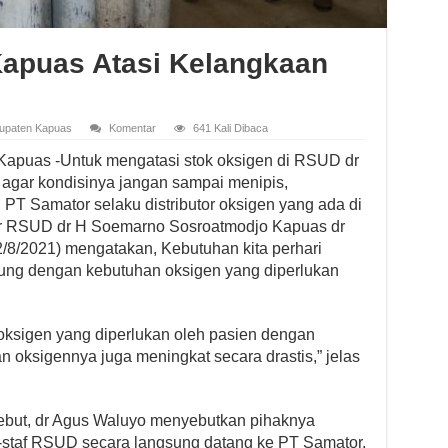
apuas Atasi Kelangkaan
upaten Kapuas
Komentar
641 Kali Dibaca
 Kapuas -Untuk mengatasi stok oksigen di RSUD dr
gar kondisinya jangan sampai menipis,
PT Samator selaku distributor oksigen yang ada di
tur RSUD dr H Soemarno Sosroatmodjo Kapuas dr
/8/2021) mengatakan, Kebutuhan kita perhari
ntung dengan kebutuhan oksigen yang diperlukan
 oksigen yang diperlukan oleh pasien dengan
 oksigennya juga meningkat secara drastis,” jelas
sebut, dr Agus Waluyo menyebutkan pihaknya
-staf RSUD secara langsung datang ke PT Samator,