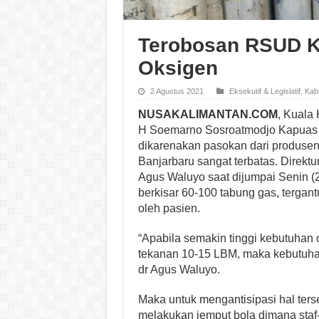
Terobosan RSUD K
Oksigen
2 Agustus 2021
Eksekutif & Legislatif
,
Kab
NUSAKALIMANTAN.COM
, Kuala
H Soemarno Sosroatmodjo Kapuas a
dikarenakan pasokan dari produsen 
Banjarbaru sangat terbatas. Direk
Agus Waluyo saat dijumpai Senin (2
berkisar 60-100 tabung gas, terga
oleh pasien.
“Apabila semakin tinggi kebutuhan
tekanan 10-15 LBM, maka kebutuhan
dr Agus Waluyo.
Maka untuk mengantisipasi hal ter
melakukan jemput bola dimana staf