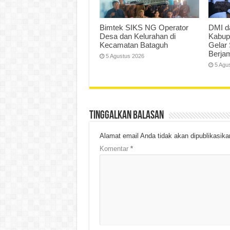
Bimtek SIKS NG Operator
DMI d
Desa dan Kelurahan di
Kabup
Kecamatan Bataguh
Gelar 
Berja
5 Agustus 2026
5 Agu
Tinggalkan Balasan
Alamat email Anda tidak akan dipublikasika
Komentar
*