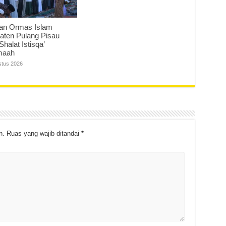
an Ormas Islam
aten Pulang Pisau
Shalat Istisqa’
maah
stus 2026
n.
Ruas yang wajib ditandai
*