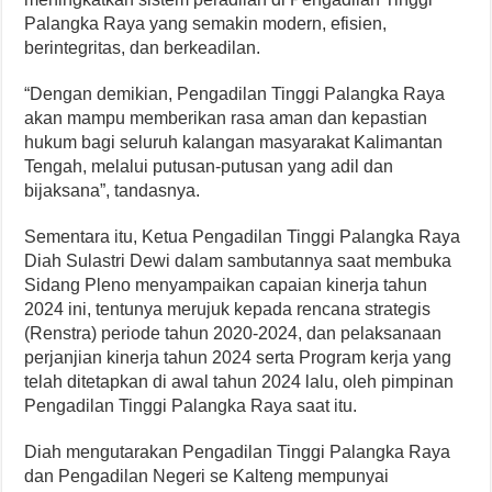
Palangka Raya yang semakin modern, efisien,
berintegritas, dan berkeadilan.
“Dengan demikian, Pengadilan Tinggi Palangka Raya
akan mampu memberikan rasa aman dan kepastian
hukum bagi seluruh kalangan masyarakat Kalimantan
Tengah, melalui putusan-putusan yang adil dan
bijaksana”, tandasnya.
Sementara itu, Ketua Pengadilan Tinggi Palangka Raya
Diah Sulastri Dewi dalam sambutannya saat membuka
Sidang Pleno menyampaikan capaian kinerja tahun
2024 ini, tentunya merujuk kepada rencana strategis
(Renstra) periode tahun 2020-2024, dan pelaksanaan
perjanjian kinerja tahun 2024 serta Program kerja yang
telah ditetapkan di awal tahun 2024 lalu, oleh pimpinan
Pengadilan Tinggi Palangka Raya saat itu.
Diah mengutarakan Pengadilan Tinggi Palangka Raya
dan Pengadilan Negeri se Kalteng mempunyai