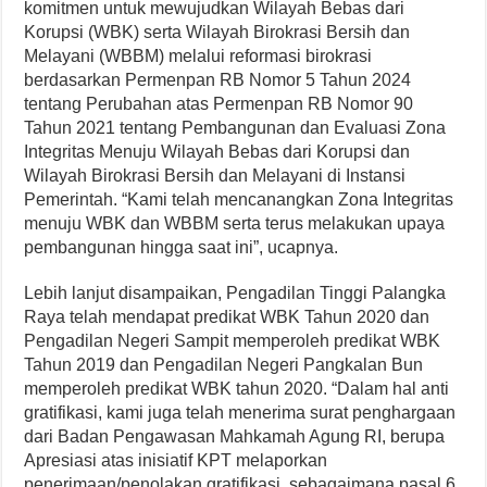
komitmen untuk mewujudkan Wilayah Bebas dari
Korupsi (WBK) serta Wilayah Birokrasi Bersih dan
Melayani (WBBM) melalui reformasi birokrasi
berdasarkan Permenpan RB Nomor 5 Tahun 2024
tentang Perubahan atas Permenpan RB Nomor 90
Tahun 2021 tentang Pembangunan dan Evaluasi Zona
Integritas Menuju Wilayah Bebas dari Korupsi dan
Wilayah Birokrasi Bersih dan Melayani di Instansi
Pemerintah. “Kami telah mencanangkan Zona Integritas
menuju WBK dan WBBM serta terus melakukan upaya
pembangunan hingga saat ini”, ucapnya.
Lebih lanjut disampaikan, Pengadilan Tinggi Palangka
Raya telah mendapat predikat WBK Tahun 2020 dan
Pengadilan Negeri Sampit memperoleh predikat WBK
Tahun 2019 dan Pengadilan Negeri Pangkalan Bun
memperoleh predikat WBK tahun 2020. “Dalam hal anti
gratifikasi, kami juga telah menerima surat penghargaan
dari Badan Pengawasan Mahkamah Agung RI, berupa
Apresiasi atas inisiatif KPT melaporkan
penerimaan/penolakan gratifikasi, sebagaimana pasal 6