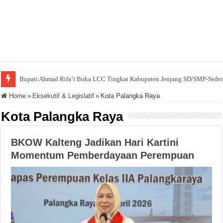
Bupati Ahmad Rifa’i Buka LCC Tingkat Kabupaten Jenjang SD/SMP-Seder
Home
»
Eksekutif & Legislatif
»
Kota Palangka Raya
Kota Palangka Raya
BKOW Kalteng Jadikan Hari Kartini
Momentum Pemberdayaan Perempuan