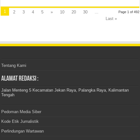
1
2
3
4
5
»
10
20
30
...
Page 1 of 492
Last »
Tentang Kami
Alamat Redaksi :
Jalan Menteng 5 Kecamatan Jekan Raya, Palangka Raya, Kalimantan
Tengah
Pedoman Media Siber
Kode Etik Jurnalistik
Perlindungan Wartawan