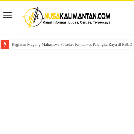
Kegiatan Magang Mahasiswa Poltekes Kemenkes Palangka Raya di RSUD