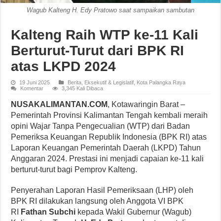
Wagub Kalteng H. Edy Pratowo saat sampaikan sambutan
Kalteng Raih WTP ke-11 Kali
Berturut-Turut dari BPK RI
atas LKPD 2024
19 Juni 2025
Berita
,
Eksekutif & Legislatif
,
Kota Palangka Raya
Komentar
3,345 Kali Dibaca
NUSAKALIMANTAN.COM
, Kotawaringin Barat –
Pemerintah Provinsi Kalimantan Tengah kembali meraih
opini Wajar Tanpa Pengecualian (WTP) dari Badan
Pemeriksa Keuangan Republik Indonesia (BPK RI) atas
Laporan Keuangan Pemerintah Daerah (LKPD) Tahun
Anggaran 2024. Prestasi ini menjadi capaian ke-11 kali
berturut-turut bagi Pemprov Kalteng.
Penyerahan Laporan Hasil Pemeriksaan (LHP) oleh
BPK RI dilakukan langsung oleh Anggota VI BPK
RI
Fathan Subchi
kepada Wakil Gubernur (Wagub)