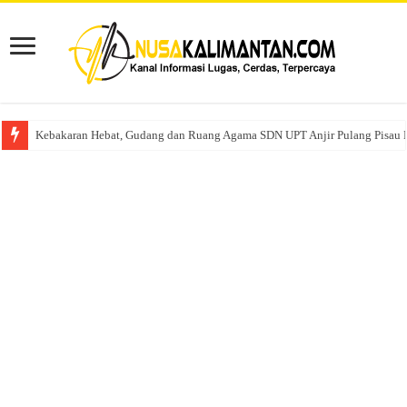
Kebakaran Hebat, Gudang dan Ruang Agama SDN UPT Anjir Pulang Pisau 