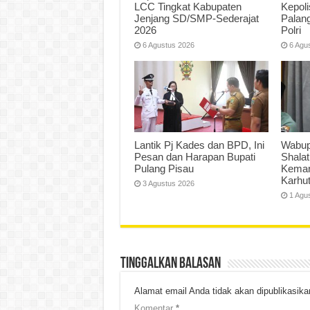
LCC Tingkat Kabupaten
Kepoli
Jenjang SD/SMP-Sederajat
Palan
2026
Polri
6 Agustus 2026
6 Agu
Lantik Pj Kades dan BPD, Ini
Wabup
Pesan dan Harapan Bupati
Shalat
Pulang Pisau
Kemar
Karhut
3 Agustus 2026
1 Agu
Tinggalkan Balasan
Alamat email Anda tidak akan dipublikasika
Komentar
*