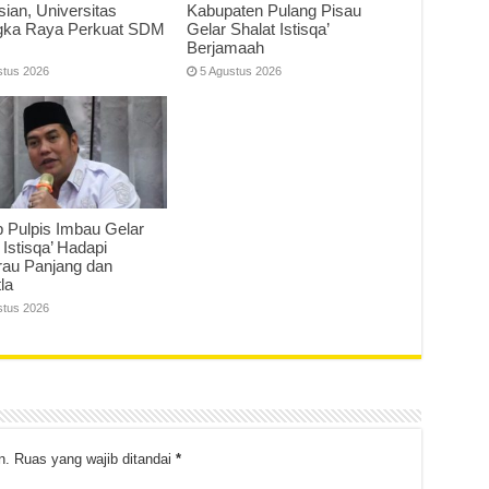
sian, Universitas
Kabupaten Pulang Pisau
gka Raya Perkuat SDM
Gelar Shalat Istisqa’
Berjamaah
stus 2026
5 Agustus 2026
 Pulpis Imbau Gelar
 Istisqa’ Hadapi
au Panjang dan
la
stus 2026
n.
Ruas yang wajib ditandai
*