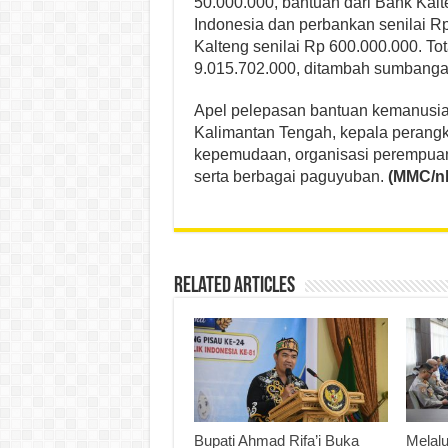
50.000.000, bantuan dari Bank Kalt
Indonesia dan perbankan senilai R
Kalteng senilai Rp 600.000.000. T
9.015.702.000, ditambah sumbanga
Apel pelepasan bantuan kemanusiaan
Kalimantan Tengah, kepala perangkat
kepemudaan, organisasi perempua
serta berbagai paguyuban.
(MMC/nk
Related Articles
Bupati Ahmad Rifa’i Buka
Melalu