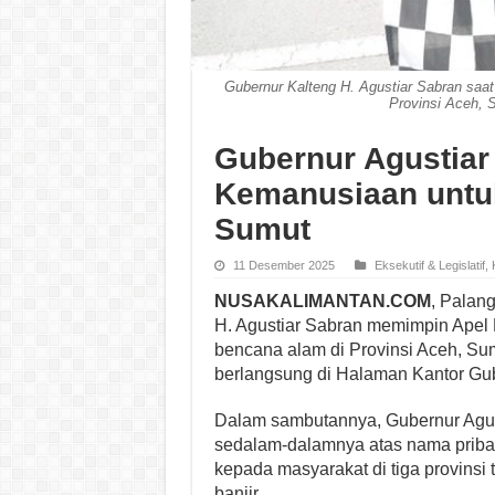
Gubernur Kalteng H. Agustiar Sabran saa
Provinsi Aceh, 
Gubernur Agustiar
Kemanusiaan untu
Sumut
11 Desember 2025
Eksekutif & Legislatif
,
NUSAKALIMANTAN.COM
, Palan
H. Agustiar Sabran memimpin Apel
bencana alam di Provinsi Aceh, Su
berlangsung di Halaman Kantor Gub
Dalam sambutannya, Gubernur Agu
sedalam-dalamnya atas nama pribad
kepada masyarakat di tiga provinsi
banjir.