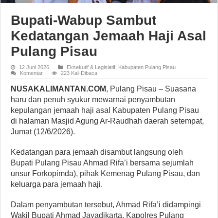
Bupati-Wabup Sambut
Kedatangan Jemaah Haji Asal
Pulang Pisau
12 Juni 2026
Eksekutif & Legislatif
,
Kabupaten Pulang Pisau
Komentar
223 Kali Dibaca
NUSAKALIMANTAN.COM
, Pulang Pisau – Suasana
haru dan penuh syukur mewarnai penyambutan
kepulangan jemaah haji asal Kabupaten Pulang Pisau
di halaman Masjid Agung Ar-Raudhah daerah setempat,
Jumat (12/6/2026).
Kedatangan para jemaah disambut langsung oleh
Bupati Pulang Pisau Ahmad Rifa’i bersama sejumlah
unsur Forkopimda), pihak Kemenag Pulang Pisau, dan
keluarga para jemaah haji.
Dalam penyambutan tersebut, Ahmad Rifa’i didampingi
Wakil Bupati Ahmad Jayadikarta, Kapolres Pulang