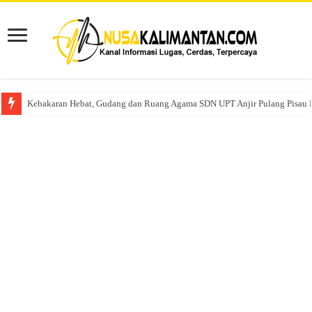
Kebakaran Hebat, Gudang dan Ruang Agama SDN UPT Anjir Pulang Pisau 