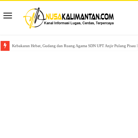
Kebakaran Hebat, Gudang dan Ruang Agama SDN UPT Anjir Pulang Pisau 