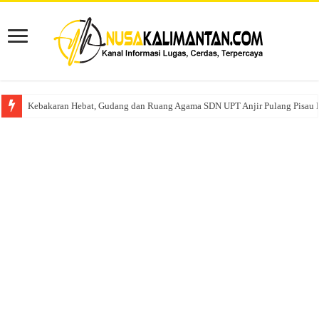
Kebakaran Hebat, Gudang dan Ruang Agama SDN UPT Anjir Pulang Pisau 