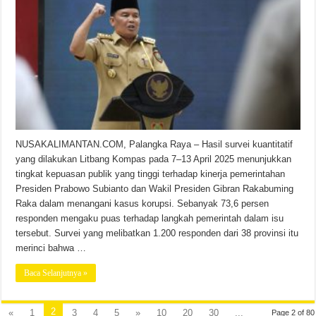
NUSAKALIMANTAN.COM, Palangka Raya – Hasil survei kuantitatif
yang dilakukan Litbang Kompas pada 7–13 April 2025 menunjukkan
tingkat kepuasan publik yang tinggi terhadap kinerja pemerintahan
Presiden Prabowo Subianto dan Wakil Presiden Gibran Rakabuming
Raka dalam menangani kasus korupsi. Sebanyak 73,6 persen
responden mengaku puas terhadap langkah pemerintah dalam isu
tersebut. Survei yang melibatkan 1.200 responden dari 38 provinsi itu
merinci bahwa …
Baca Selanjutnya »
2
«
1
3
4
5
»
10
20
30
...
Page 2 of 80