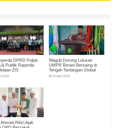
perda DPRD Pulpis
Wagub Dorong Lulusan
Uji Publik Raperda
UMPR Berani Bersaing di
lolaan ZIS
Tengah Tantangan Global
ni 2026
24 April 2026
 Ahmad Rifa’i Ajak
a OPD Berzakat