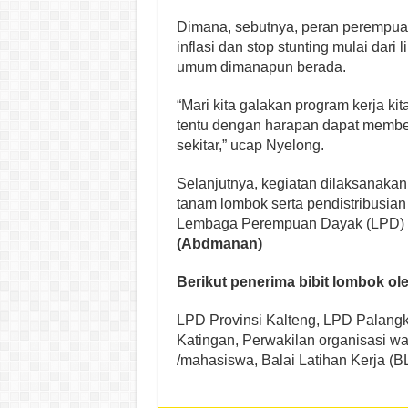
Dimana, sebutnya, peran perempu
inflasi dan stop stunting mulai dar
umum dimanapun berada.
“Mari kita galakan program kerja k
tentu dengan harapan dapat member
sekitar,” ucap Nyelong.
Selanjutnya, kegiatan dilaksanakan
tanam lombok serta pendistribusian
Lembaga Perempuan Dayak (LPD) mul
(Abdmanan)
Berikut penerima bibit lombok o
LPD Provinsi Kalteng, LPD Palang
Katingan, Perwakilan organisasi w
/mahasiswa, Balai Latihan Kerja (BL