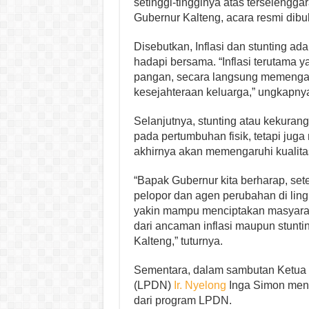
setinggi-tingginya atas terselengga
Gubernur Kalteng, acara resmi dib
Disebutkan, Inflasi dan stunting ad
hadapi bersama. “Inflasi terutama 
pangan, secara langsung memengar
kesejahteraan keluarga,” ungkapny
Selanjutnya, stunting atau kekura
pada pertumbuhan fisik, tetapi ju
akhirnya akan memengaruhi kualit
“Bapak Gubernur kita berharap, sete
pelopor dan agen perubahan di lin
yakin mampu menciptakan masyaraka
dari ancaman inflasi maupun stunti
Kalteng,” tuturnya.
Sementara, dalam sambutan Ketu
(LPDN)
Ir. Nyelong
Inga Simon meny
dari program LPDN.