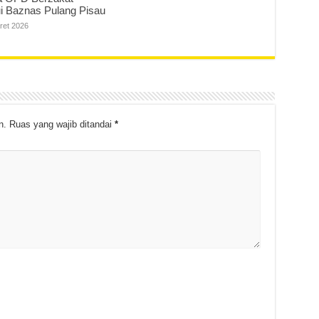
ui Baznas Pulang Pisau
ret 2026
n.
Ruas yang wajib ditandai
*