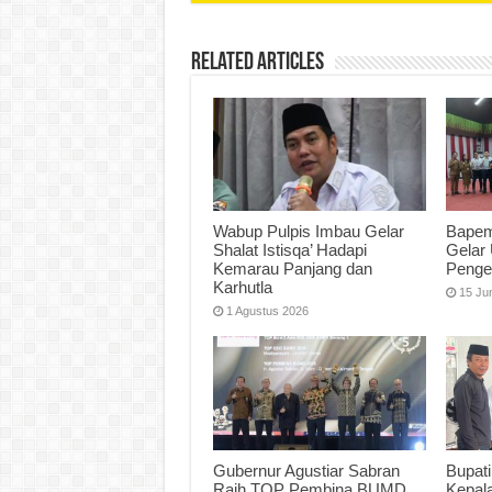
Related Articles
Wabup Pulpis Imbau Gelar
Bapem
Shalat Istisqa’ Hadapi
Gelar 
Kemarau Panjang dan
Penge
Karhutla
15 Ju
1 Agustus 2026
Gubernur Agustiar Sabran
Bupati
Raih TOP Pembina BUMD
Kepal