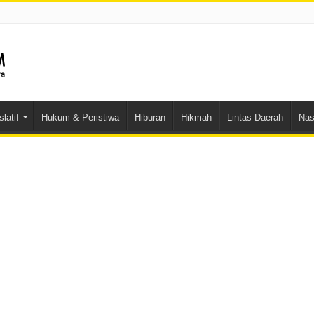
latif
Hukum & Peristiwa
Hiburan
Hikmah
Lintas Daerah
Nas