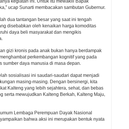
ranya kegiatan ini. Untuk itu mewakili Bapak
uka,” ucap Sunarti membacakan sambutan Gubernur.
alah dua tantangan besar yang saat ini tengah
yang disebabkan oleh kenaikan harga komoditas
uhi daya beli masyarakat dan mengikis
a.
ngan gizi kronis pada anak bukan hanya berdampak
ga menghambat perkembangan kognitif yang pada
as sumber daya manusia di masa depan.
lah sosialisasi ini saudari-saudari dapat menjadi
gkungan masing-masing. Dengan bersinergi, kita
t Kalteng yang lebih sejahtera, sehat, dan bebas
ng serta mewujudkan Kalteng Berkah, Kalteng Maju,
a umum Lembaga Perempuan Dayak Nasional
ampaikan bahwa aksi ini merupakan bentuk nyata