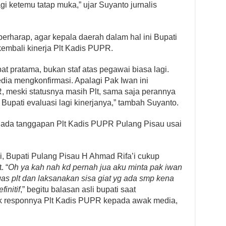
gi ketemu tatap muka,” ujar Suyanto jurnalis
berharap, agar kepala daerah dalam hal ini Bupati
embali kinerja Plt Kadis PUPR.
bat pratama, bukan staf atas pegawai biasa lagi.
dia mengkonfirmasi. Apalagi Pak Iwan ini
, meski statusnya masih Plt, sama saja perannya
k Bupati evaluasi lagi kinerjanya,” tambah Suyanto.
um ada tanggapan Plt Kadis PUPR Pulang Pisau usai
ni, Bupati Pulang Pisau H Ahmad Rifa’i cukup
. “
Oh ya kah nah kd pernah jua aku minta pak iwan
as plt dan laksanakan sisa giat yg ada smp kena
initif
,” begitu balasan asli bupati saat
idak responnya Plt Kadis PUPR kepada awak media,