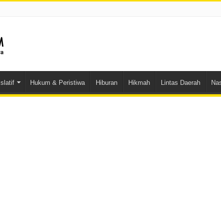
slatif
Hukum & Peristiwa
Hiburan
Hikmah
Lintas Daerah
Nas