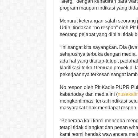
“alergi” dengan kehadiran para war
program maupun indikasi yang didapa
Menurut keterangan salah seorang 
Udin, tindakan “no respon” oleh Pl
seorang pejabat yang dinilai tidak 
“Ini sangat kita sayangkan. Dia (Iw
seharusnya terbuka dengan media. 
ada hal yang ditutup-tutupi, padah
klarifikasi terkait temuan proyek d
pekerjaannya terkesan sangat lamb
No respon oleh Plt Kadis PUPR Pula
kabartoday dan media ini (
nusakali
mengkonfirmasi terkait indikasi sej
masyarakat tidak mendapat respon 
“Beberapa kali kami mencoba mengh
tetapi tidak diangkat dan pesan wh
kami resmi hendak wawancara melalu