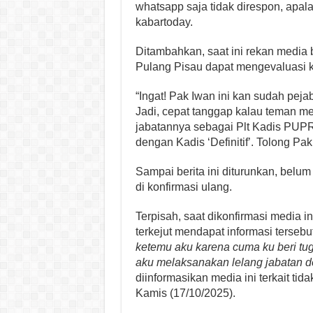
whatsapp saja tidak direspon, apala
kabartoday.
Ditambahkan, saat ini rekan media 
Pulang Pisau dapat mengevaluasi k
“Ingat! Pak Iwan ini kan sudah peja
Jadi, cepat tanggap kalau teman me
jabatannya sebagai Plt Kadis PUPR
dengan Kadis ‘Definitif’. Tolong Pa
Sampai berita ini diturunkan, bel
di konfirmasi ulang.
Terpisah, saat dikonfirmasi media i
terkejut mendapat informasi tersebut
ketemu aku karena cuma ku beri tug
aku melaksanakan lelang jabatan def
diinformasikan media ini terkait t
Kamis (17/10/2025).