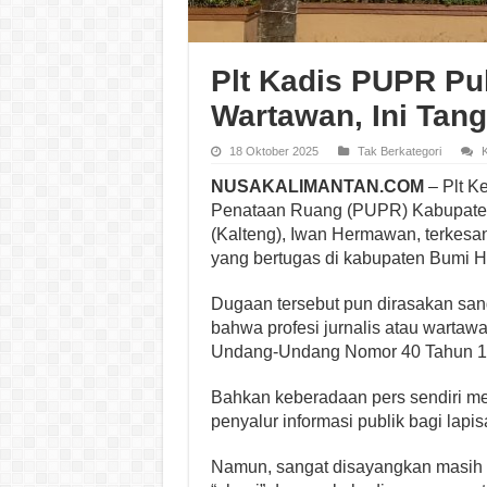
Plt Kadis PUPR Pu
Wartawan, Ini Tan
18 Oktober 2025
Tak Berkategori
NUSAKALIMANTAN.COM
– Plt K
Penataan Ruang (PUPR) Kabupaten 
(Kalteng), Iwan Hermawan, terkesan
yang bertugas di kabupaten Bumi 
Dugaan tersebut pun dirasakan san
bahwa profesi jurnalis atau wartawa
Undang-Undang Nomor 40 Tahun 19
Bahkan keberadaan pers sendiri me
penyalur informasi publik bagi lapi
Namun, sangat disayangkan masih 