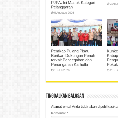
PJPA: Ini Masuk Kategori
3 Agu
Pelanggaran
5 Agustus 2026
Pemkab Pulang Pisau
Kunke
Berikan Dukungan Penuh
Kabup
terkait Pencegahan dan
Pengu
Penanganan Karhutla
Pokok
13 Juli 2026
26 Ju
Tinggalkan Balasan
Alamat email Anda tidak akan dipublikasika
Komentar
*