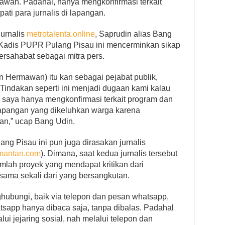
tawan. Padahal, hanya mengkonfirmasi terkait
ti para jurnalis di lapangan.
jurnalis
metrotalenta.online
, Saprudin alias Bang
t Kadis PUPR Pulang Pisau ini mencerminkan sikap
bersahabat sebagai mitra pers.
an Hermawan) itu kan sebagai pejabat publik,
Tindakan seperti ini menjadi dugaan kami kalau
al saya hanya mengkonfirmasi terkait program dan
i lapangan yang dikeluhkan warga karena
an,” ucap Bang Udin.
ng Pisau ini pun juga dirasakan jurnalis
mantan.com
). Dimana, saat kedua jurnalis tersebut
umlah proyek yang mendapat kritikan dari
sama sekali dari yang bersangkutan.
ubungi, baik via telepon dan pesan whatsapp,
atsapp hanya dibaca saja, tanpa dibalas. Padahal
i jejaring sosial, nah melalui telepon dan