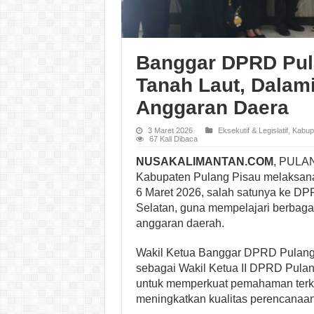
Banggar DPRD Pul
Tanah Laut, Dalam
Anggaran Daera
3 Maret 2026
Eksekutif & Legislatif
,
Kabup
67 Kali Dibaca
NUSAKALIMANTAN.COM
, PULA
Kabupaten Pulang Pisau melaksana
6 Maret 2026, salah satunya ke DP
Selatan, guna mempelajari berbaga
anggaran daerah.
Wakil Ketua Banggar DPRD Pulang 
sebagai Wakil Ketua II DPRD Pulan
untuk memperkuat pemahaman terk
meningkatkan kualitas perencanaa