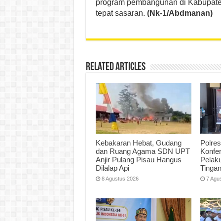
program pembangunan di Kabupaten 
tepat sasaran.
(Nk-1/Abdmanan)
Related Articles
Kebakaran Hebat, Gudang
Polres
dan Ruang Agama SDN UPT
Konfe
Anjir Pulang Pisau Hangus
Pelak
Dilalap Api
Tinga
8 Agustus 2026
7 Agu