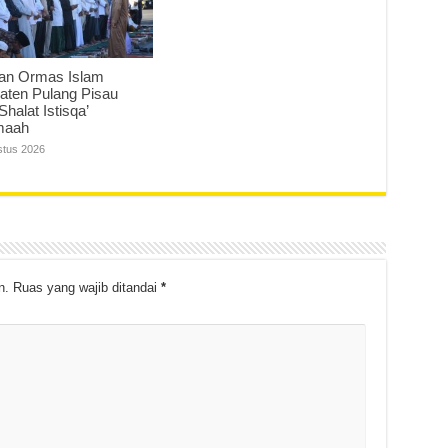
an Ormas Islam
aten Pulang Pisau
Shalat Istisqa’
maah
stus 2026
n.
Ruas yang wajib ditandai
*