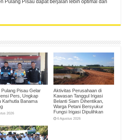
Pulang Pisau dapat berjalan lebih optimal dan
 Pulang Pisau Gelar
Aktivitas Perusahaan di
rensi Pers, Ungkap
Kawasan Tanggul Irigasi
u Karhutla Banama
Belanti Siam Dihentikan,
ng
Warga Petani Bersyukur
Fungsi Irigasi Dipulihkan
stus 2026
6 Agustus 2026